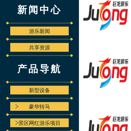
新闻中心
游乐新闻
共享资源
产品导航
新型设备
豪华转马
景区网红游乐项目