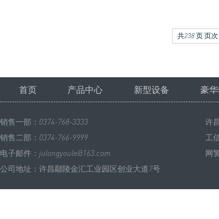
共238 页 页次:
首页
产品中心
新型设备
豪华
销售一部：0374-768-3333
许
销售二部：0374-766-9999
工
电子邮件：julongyoule@163.com
网
公司地址：许昌鄢陵金汇工业园区创业大道7号