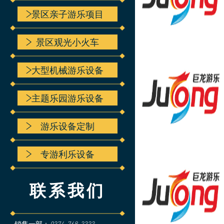
景区亲子游乐项目
景区观光小火车
大型机械游乐设备
主题乐园游乐设备
游乐设备定制
专游利乐设备
联系我们
销售一部：
0374-768-3333