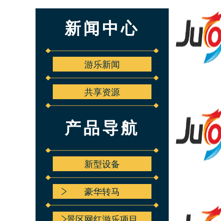
新闻中心
游乐新闻
共享资源
产品导航
新型设备
豪华转马
景区网红游乐项目