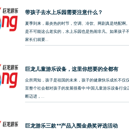
带孩子去水上乐园需要注意什么？
夏季到来，最炎热的时节，空调、冷饮、网剧真是绝配啊
是不可能这么老实的，水上乐园也是热闹非凡。如果孩子
家长们就要...
巨龙儿童游乐设备，这里你想要的全都有
众所周知，孩子是祖国的未来，孩子的健康快乐成长不仅
至整个社会都对孩子的发展很看中!中国儿童游乐设备行业
断迈进，...
巨龙游乐三款**产品入围金鼎奖评选活动