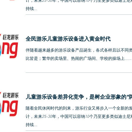
计，未来25-30年，中国可以容纳10个乃至更多类似迪士
持续...
全民游乐儿童游乐设备进入黄金时代
伴随着越来越多的游乐设备产品诞生，各式各样且以不同
比皆是；繁华的卖场里、热闹的广场间、学校的操场上...... .
儿童游乐设备差异化竞争，是树企业形象的*
随着全民休闲时代的到来，游乐行业又将步入一个全新的
计，未来25-30年，中国可以容纳10个乃至更多类似迪士
持续...