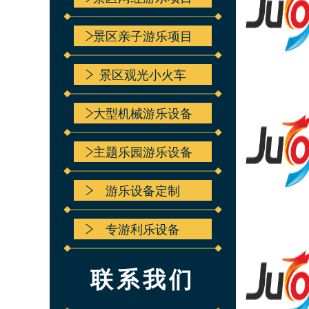
景区亲子游乐项目
景区观光小火车
大型机械游乐设备
主题乐园游乐设备
游乐设备定制
专游利乐设备
联系我们