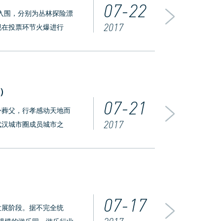
07-22
品入围，分别为丛林探险漂
2017
现在投票环节火爆进行
）
07-21
身葬父，行孝感动天地而
2017
武汉城市圈成员城市之
07-17
发展阶段。据不完全统