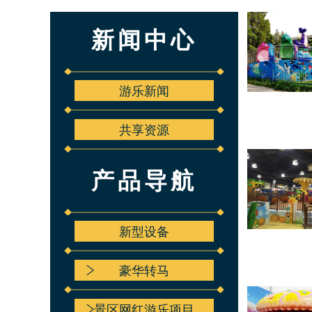
新闻中心
游乐新闻
共享资源
产品导航
新型设备
豪华转马
景区网红游乐项目