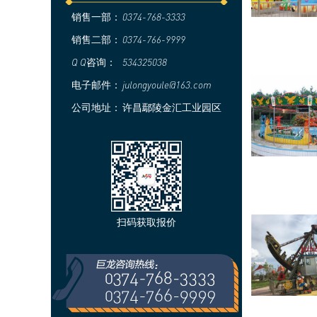
销售一部：
0374-768-3333
销售二部：
0374-766-9999
Q Q咨询：
534325038
电子邮件：
julongyoule@163.com
公司地址：
许昌鄢陵金汇工业园区
扫码获取报价