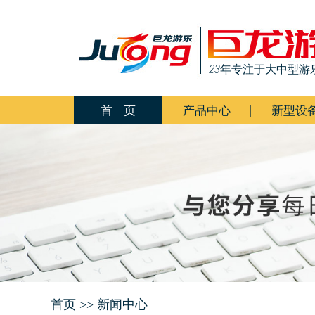
23年专注于大中型
首 页
产品中心
新型设
首页 >>
新闻中心