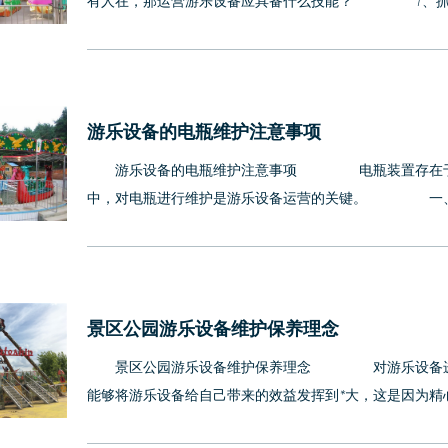
有人在，那运营游乐设备应具备什么技能？ 1、抓..
游乐设备的电瓶维护注意事项
游乐设备的电瓶维护注意事项 电瓶装置存在于
中，对电瓶进行维护是游乐设备运营的关键。 一、电
景区公园游乐设备维护保养理念
景区公园游乐设备维护保养理念 对游乐设备进
能够将游乐设备给自己带来的效益发挥到*大，这是因为精心