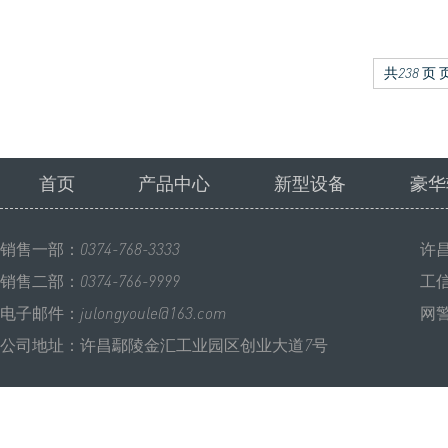
共238 页 页
首页
产品中心
新型设备
豪华
销售一部：0374-768-3333
许
销售二部：0374-766-9999
工
电子邮件：julongyoule@163.com
网
公司地址：许昌鄢陵金汇工业园区创业大道7号