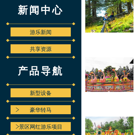
新闻中心
游乐新闻
共享资源
产品导航
新型设备
豪华转马
景区网红游乐项目