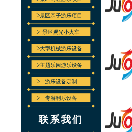
景区亲子游乐项目
景区观光小火车
大型机械游乐设备
主题乐园游乐设备
游乐设备定制
专游利乐设备
联系我们