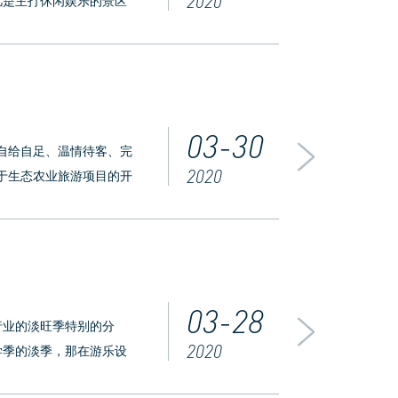
2020
凡是主打休闲娱乐的景区
03-30
自给自足、温情待客、完
2020
于生态农业旅游项目的开
03-28
行业的淡旺季特别的分
2020
学季的淡季，那在游乐设