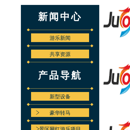
新闻中心
游乐新闻
共享资源
产品导航
新型设备
豪华转马
景区网红游乐项目