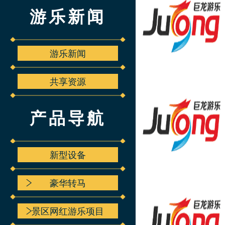
游乐新闻
游乐新闻
共享资源
产品导航
新型设备
豪华转马
景区网红游乐项目