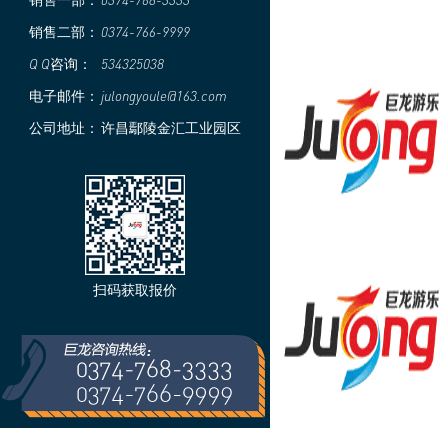
销售二部：
0374-766-9999
Q Q咨询：
534325038
电子邮件：
julongyoule@163.com
公司地址：
许昌鄢陵金汇工业园区
扫码获取报价