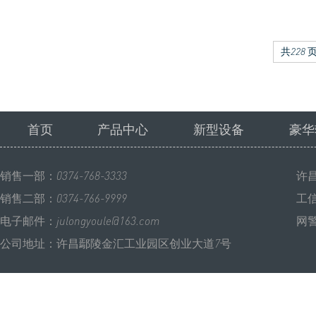
共228 页
首页
产品中心
新型设备
豪华
销售一部：0374-768-3333
许
销售二部：0374-766-9999
工
电子邮件：julongyoule@163.com
网
公司地址：许昌鄢陵金汇工业园区创业大道7号