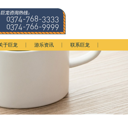
关于巨龙
游乐资讯
联系巨龙