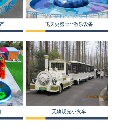
...
飞天史努比**游乐设备
）
无轨观光小火车