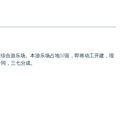
型综合游乐场。本游乐场占地
50
亩，即将动工开建，现
合同，三七分成。