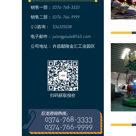
销售一部：
0374-768-3333
销售二部：
0374-766-9999
Q Q咨询：
534325038
电子邮件：
julongyoule@163.com
公司地址：
许昌鄢陵金汇工业园区
扫码获取报价