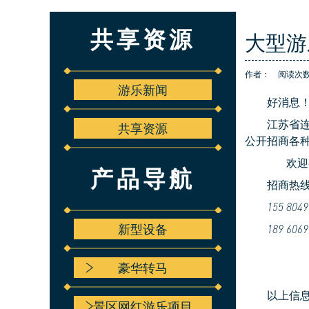
共享资源
大型游
作者： 阅读次
游乐新闻
好消息
江苏省
共享资源
公开招商各
欢迎
产品导航
招商热
155 8049
新型设备
189 6069
豪华转马
以上信
景区网红游乐项目