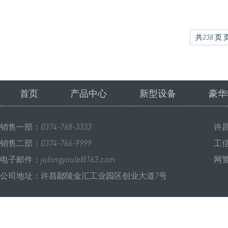
共238 页 页
首页
产品中心
新型设备
豪华
销售一部：0374-768-3333
许
销售二部：0374-766-9999
工
电子邮件：julongyoule@163.com
网
公司地址：许昌鄢陵金汇工业园区创业大道7号